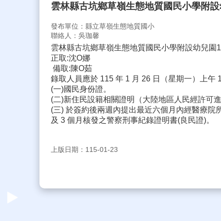
雲林縣古坑鄉草嶺生態地質國民小學附設
發布單位：縣立草嶺生態地質國小
聯絡人：吳珈馨
雲林縣古坑鄉草嶺生態地質國民小學附設幼兒園1
正取:沈O娜
備取:陳O茹
錄取人員應於 115 年 1 月 26 日（星期一）
(一)國民身份證。
(二)新住民設籍相關證明（大陸地區人民經許可
(三) 於簽約後兩週內提出最近六個月內經醫療院
及 3 個月核發之警察刑事紀錄證明書(良民證)。
上版日期：115-01-23