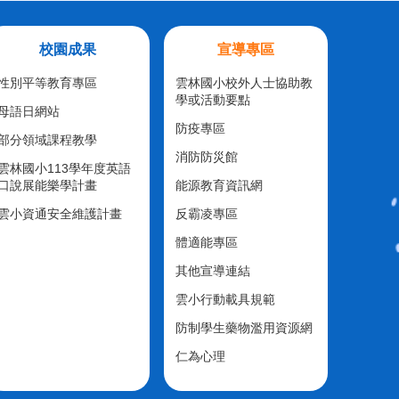
校園成果
宣導專區
性別平等教育專區
雲林國小校外人士協助教
學或活動要點
母語日網站
防疫專區
部分領域課程教學
消防防災館
雲林國小113學年度英語
口說展能樂學計畫
能源教育資訊網
雲小資通安全維護計畫
反霸凌專區
體適能專區
其他宣導連結
雲小行動載具規範
防制學生藥物濫用資源網
仁為心理