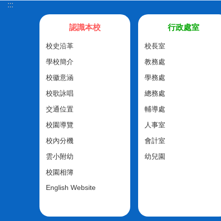
:::
認識本校
行政處室
校史沿革
校長室
學校簡介
教務處
校徽意涵
學務處
校歌詠唱
總務處
交通位置
輔導處
校園導覽
人事室
校內分機
會計室
雲小附幼
幼兒園
校園相簿
English Website