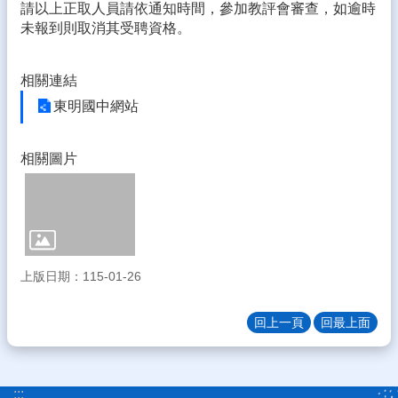
請以上正取人員請依通知時間，參加教評會審查，如逾時
務
未報到則取消其受聘資格。
E
化
課
相關連結
程
東明國中網站
資
源
相關圖片
校
園
成
果
宣
上版日期：115-01-26
導
專
區
回上一頁
回最上面
雲
小
藝
:::