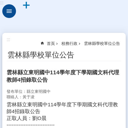
:::
跳到主要內容區塊
進
階
搜
尋
認
:::
首頁
校務行政
雲林縣學校單位公告
識
本
雲林縣學校單位公告
校
行
雲林縣立東明國中114學年度下學期國文科代理
政
教師4招錄取公告
處
室
發布單位：縣立東明國中
校
聯絡人：黃于凌
務
雲林縣立東明國中114學年度下學期國文科代理教
行
師4招錄取公告
政
正取人員：劉O晨
----------------------------
校