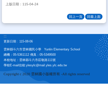
務
上版日期：115-04-24
E
化
回上一頁
回最上面
課
程
資
:::
源
更新日期
115-08-06
校
雲林縣斗六市雲林國民小學 Yunlin Elementary School
園
總機：05-5361112 傳真：05-5349500
成
本校地址：雲林縣斗六市莊敬路111號
果
學校E-mail信箱:ylesylc@mail.yles.ylc.edu.tw
宣
Copyright c 2020 雲林國小版權所有 -All rights reserved
導
專
區
雲
小
藝