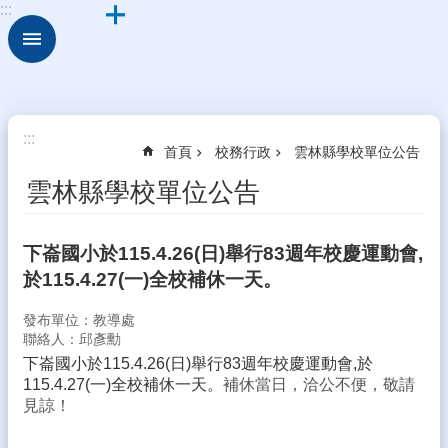
:::
跳到主要內容區塊
進
階
搜
尋
認
:::
首頁
校務行政
雲林縣學校單位公告
識
本
雲林縣學校單位公告
校
行
下崙國小於115.4.26(日)舉行83週年校慶運動會,
政
於115.4.27(一)全校補休一天。
處
室
發布單位：教導處
校
聯絡人：邱彥勳
務
下崙國小於115.4.26(日)舉行83週年校慶運動會,於
行
115.4.27(一)全校補休一天。
補休當日，洽公不便，敬請
政
見諒！
校