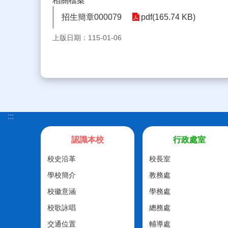
相關檔案
招生簡章000079
pdf(165.74 KB)
上版日期：115-01-06
:::
認識本校
行政處室
校史沿革
校長室
學校簡介
教務處
校徽意涵
學務處
校歌詠唱
總務處
交通位置
輔導處