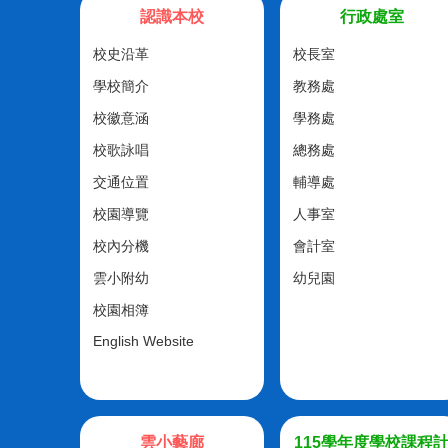
認識本校
行政處室
校史沿革
校長室
學校簡介
教務處
校徽意涵
學務處
校歌詠唱
總務處
交通位置
輔導處
校園導覽
人事室
校內分機
會計室
雲小附幼
幼兒園
校園相簿
English Website
雲小藝廊
115學年度學校課程