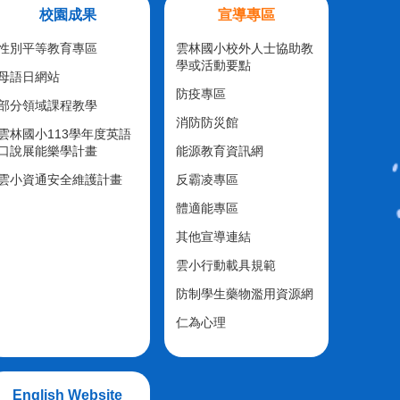
校園成果
宣導專區
性別平等教育專區
雲林國小校外人士協助教
學或活動要點
母語日網站
防疫專區
部分領域課程教學
消防防災館
雲林國小113學年度英語
口說展能樂學計畫
能源教育資訊網
雲小資通安全維護計畫
反霸凌專區
體適能專區
其他宣導連結
雲小行動載具規範
防制學生藥物濫用資源網
仁為心理
English Website