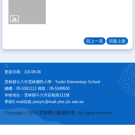
務
E
化
課
程
資
回上一頁
回最上面
源
校
園
:::
成
更新日期
115-08-06
果
雲林縣斗六市雲林國民小學 Yunlin Elementary School
宣
總機：05-5361112 傳真：05-5349500
導
本校地址：雲林縣斗六市莊敬路111號
專
學校E-mail信箱:ylesylc@mail.yles.ylc.edu.tw
區
Copyright c 2020 雲林國小版權所有 -All rights reserved
雲
小
藝