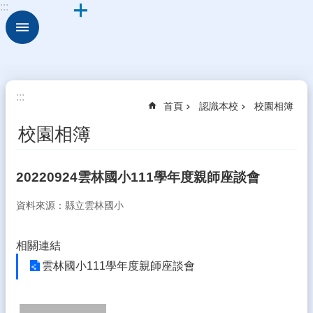
:::
跳到主要內容區塊
進
階
搜
尋
認
:::
首頁
認識本校
校園相簿
識
本
校園相簿
校
行
20220924雲林國小111學年度親師座談會
政
處
資料來源：縣立雲林國小
室
校
相關連結
務
雲林國小111學年度親師座談會
行
政
校