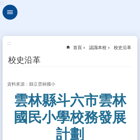
:::
跳到主要內容區塊
進
階
搜
尋
認
:::
首頁
認識本校
校史沿革
識
本
校史沿革
校
行
政
資料來源：縣立雲林國小
處
室
雲林縣斗六市雲林
校
國民小學校務發展
務
行
政
計劃
校