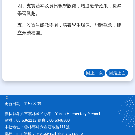
四、充實基本及資訊教學設備，增進教學效果，提昇
學習興趣。
五、設置生態教學園，培養學生環保、能源觀念，建
立永續校園。
回上一頁
回最上面
:::
更新日期
115-08-06
雲林縣斗六市雲林國民小學 Yunlin Elementary School
總機：05-5361112 傳真：05-5349500
本校地址：雲林縣斗六市莊敬路111號
學校E-mail信箱:ylesylc@mail.yles.ylc.edu.tw