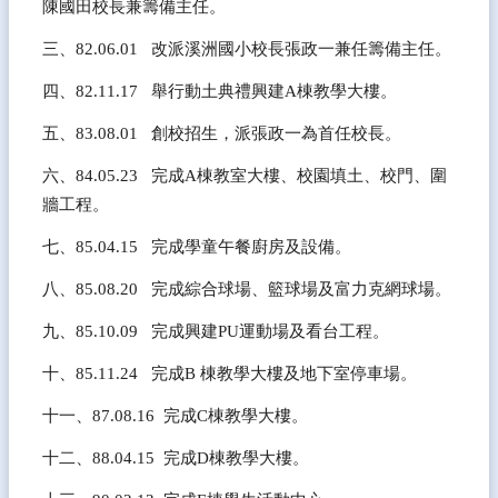
陳國田校長兼籌備主任。
廊
三、82.06.01   改派溪洲國小校長張政一兼任籌備主任。
115
學
四、82.11.17   舉行動土典禮興建A棟教學大樓。
年
度
五、83.08.01   創校招生，派張政一為首任校長。
學
校
六、84.05.23   完成A棟教室大樓、校園填土、校門、圍
課
牆工程。
程
計
七、85.04.15   完成學童午餐廚房及設備。
畫
八、85.08.20   完成綜合球場、籃球場及富力克網球場。
雲
小
九、85.10.09   完成興建PU運動場及看台工程。
愛
心
十、85.11.24   完成B 棟教學大樓及地下室停車場。
志
十一、87.08.16  完成C棟教學大樓。
工
十二、88.04.15  完成D棟教學大樓。
雲
林