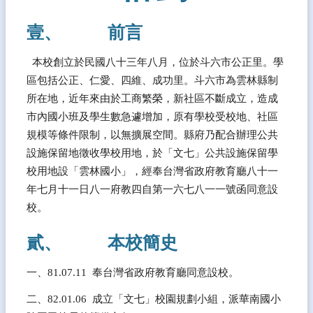
務
E
壹、           前言
化
  本校創立於民國八十三年八月，位於斗六市公正里。學
課
程
區包括公正、仁愛、四維、成功里。斗六市為雲林縣制
資
所在地，近年來由於工商繁榮，新社區不斷成立，造成
源
市內國小班及學生數急遽增加，原有學校受校地、社區
校
規模等條件限制，以無擴展空間。縣府乃配合辦理公共
園
設施保留地徵收學校用地，於「文七」公共設施保留學
成
校用地設「雲林國小」，經奉台灣省政府教育廳八十一
果
年七月十一日八一府教四自第一六七八一一號函同意設
宣
校。
導
專
貳、           本校簡史
區
一、81.07.11  奉台灣省政府教育廳同意設校。 
雲
小
二、82.01.06  成立「文七」校園規劃小組，派華南國小
藝