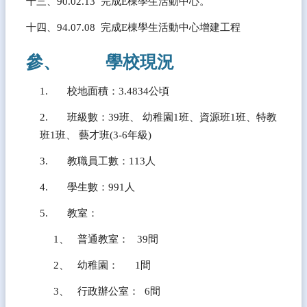
十三、90.02.13  完成E棟學生活動中心。
縣
國
十四、94.07.08  完成E棟學生活動中心增建工程
際
教
參、           學校現況
育
中
心
1.       校地面積：3.4834公頃
English
2.       班級數：39班、 幼稚園1班、資源班1班、特教
Website
班1班
、
 藝才班(3-6年級)
熱
3.       教職員工數：113人
門
關
4.       學生數：991人
鍵
字
5.       教室：
回
1、   普通教室：   39間
首
頁
2、   幼稚園：      1間
網
3、   行政辦公室：  6間
站