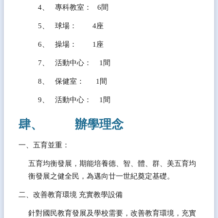
4、   專科教室：   6間
導
覽
5、   球場：        4座
雲
6、   操場：        1座
林
縣
7、   活動中心：    1間
教
育
8、   保健室：      1間
網
9、   活動中心：    1間
登
入
肆、           辦學理念
管
理
一、五育並重：
網
五育均衡發展，期能培養德、智、體、群、美五育均
站
衡發展之健全民，為邁向廿一世紀奠定基礎。
資
料
二、改善教育環境 充實教學設備
開
放
針對國民教育發展及學校需要，改善教育環境，充實