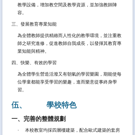
宣
教學設備，增加教空間及教學資源，並加強教師陣
告
容。
隱
三、發展教育專業知能
私
權
為全體教師提供精緻而人性化的教學環境，並注重教
宣
師之研究進修，促進教師自我成長，以發揮其教育專
告
業知能與精神。
資
訊
四、快樂、有效的學習
安
為全體學生營造活潑又有朝氣的學習樂園，期能使每
全
政
位學童都能享受學習的樂趣，進而樂意從事終身學
策
習。
伍、           學校特色
一、完善的整體規劃
·     本校教室均採四層樓建築，配合歐式建築的套房