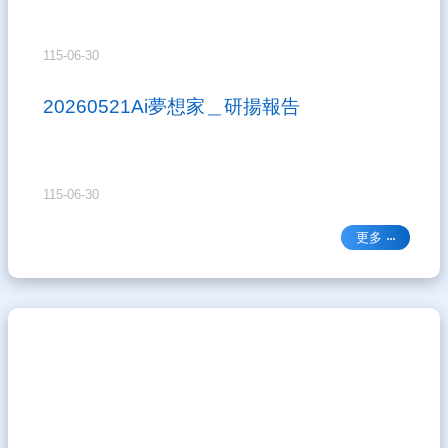
導
覽
115-06-30
雲
林
20260521Ai夢想家＿研揚報告
縣
教
育
網
115-06-30
登
更多
入
管
理
網
站
資
料
開
放