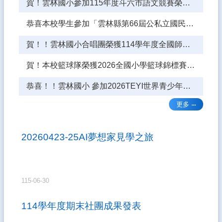
賀！雲林國小參加115年度斗六市語文競賽榮獲佳績！！
縣
國
恭喜本校學生參加「雲林縣第66屆公私立國民中小學科學展覽」獲得佳績
際
教
賀！！雲林國小合唱團榮獲114學年度全國師生鄉土歌謠比賽榮獲特優
育
中
賀！本校籃球隊榮獲2026全國小學籃球錦標賽EBC雲林國小男乙第五名
心
English
恭喜！！雲林國小 參加2026TEYI世界青少年發明展台灣選拔賽 榮獲一金一銀一佳作
Website
更多
熱
門
關
20260423-25AI夢想家見學之旅
鍵
字
回
首
115-06-30
頁
114學年度期末社團成果發表
網
站