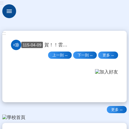
:::
跳到主要內容區塊
進
階
搜
尋
:::
認
賀！！雲林國小合唱團榮獲114學年度全國師生鄉土歌謠比賽榮獲特優
115-04-09
識
本
賀！！！本校籃球隊榮獲115年全國國民小學籃球錦標賽第五名
115-03-30
上一則
下一則
更多
校
歡迎光臨雲林國小！
115-03-16
行
政
「森林防火二不一記得，不營火，不亂丟菸蒂，記得垃圾要帶走」
115-03-16
處
恭喜！本校榮獲114年度全縣英語學藝競試讀者劇場第一名
114-12-12
室
賀！！雲小合唱團榮獲114年度全縣學生音樂比賽特優第一名！
114-12-03
校
務
賀！！雲小直笛隊榮獲114年度全縣學生音樂比賽優等第二名！
114-12-03
行
更多
政
恭喜！本校 朱禹璇同學 榮獲 🎉 英語說故事比賽 — 全縣第二名 🥈
114-12-12
校
分辨錯假新聞-「先冷靜、再查證、不轉傳」。面對網路上真假難辨的資訊，請記住「看、查、想」三步驟，並善用台灣專業的事實查核工具，就能有效看穿聳動標題背後的謊言。
115-06-09