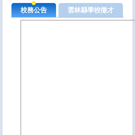
務
校務公告
雲林縣學校徵才
賀！！本校學生參加 115 年度斗六市語文競賽榮獲佳績！
115-04-26
E
化
課
程
資
源
校
園
成
果
宣
導
專
區
雲
小
藝