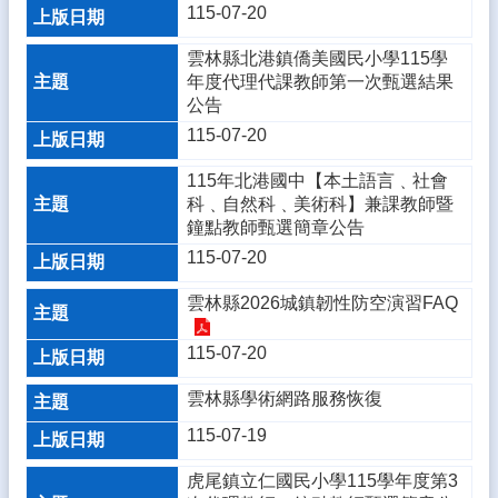
115-07-20
導
覽
雲林縣北港鎮僑美國民小學115學
年度代理代課教師第一次甄選結果
雲
公告
林
縣
115-07-20
教
育
115年北港國中【本土語言﹑社會
網
科﹑自然科﹑美術科】兼課教師暨
鐘點教師甄選簡章公告
登
115-07-20
入
管
雲林縣2026城鎮韌性防空演習FAQ
理
115-07-20
網
站
雲林縣學術網路服務恢復
資
料
115-07-19
開
虎尾鎮立仁國民小學115學年度第3
放