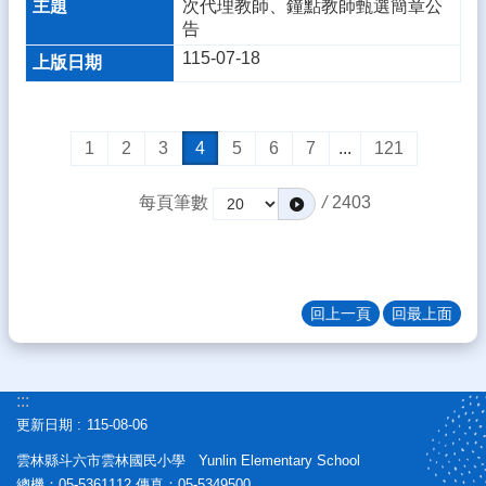
次代理教師、鐘點教師甄選簡章公
宣
告
告
115-07-18
隱
私
權
宣
1
2
3
4
5
6
7
...
121
告
每頁筆數
/
2403
資
訊
安
全
政
回上一頁
回最上面
策
:::
更新日期
115-08-06
雲林縣斗六市雲林國民小學 Yunlin Elementary School
總機：05-5361112 傳真：05-5349500