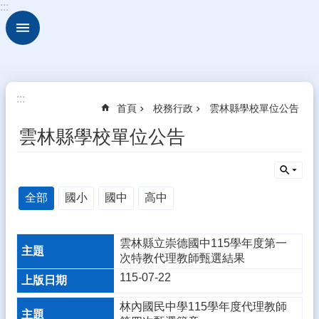
:::
跳到主要內容區塊
進
階
搜
尋
認
:::
首頁
校務行政
雲林縣學校單位公告
識
本
雲林縣學校單位公告
校
行
政
全部
國小
國中
高中
處
室
校
雲林縣立崇德國中115學年度第一
務
次特教代理教師甄選結果
行
115-07-22
政
林內國民中學115學年度代理教師
校