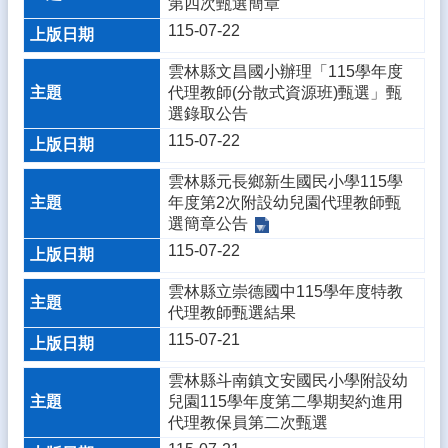
第四次甄選簡章
務
115-07-22
E
化
雲林縣文昌國小辦理「115學年度
課
代理教師(分散式資源班)甄選」甄
程
選錄取公告
資
115-07-22
源
雲林縣元長鄉新生國民小學115學
校
年度第2次附設幼兒園代理教師甄
園
選簡章公告
成
115-07-22
果
雲林縣立崇德國中115學年度特教
宣
代理教師甄選結果
導
專
115-07-21
區
雲林縣斗南鎮文安國民小學附設幼
雲
兒園115學年度第二學期契約進用
小
代理教保員第二次甄選
藝